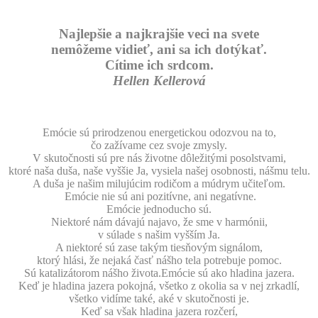
Najlepšie a najkrajšie veci na svete
nemôžeme vidieť, ani sa ich dotýkať.
Cítime ich srdcom.
Hellen Kellerová
Emócie sú prirodzenou energetickou odozvou na to,
čo zažívame cez svoje zmysly.
V skutočnosti sú pre nás životne dôležitými posolstvami,
ktoré naša duša, naše vyššie Ja, vysiela našej osobnosti, nášmu telu.
A duša je našim milujúcim rodičom a múdrym učiteľom.
Emócie nie sú ani pozitívne, ani negatívne.
Emócie jednoducho sú.
Niektoré nám dávajú najavo, že sme v harmónii,
v súlade s našim vyšším Ja.
A niektoré sú zase takým tiesňovým signálom,
ktorý hlási, že nejaká časť nášho tela potrebuje pomoc.
Sú katalizátorom nášho života.Emócie sú ako hladina jazera.
Keď je hladina jazera pokojná, všetko z okolia sa v nej zrkadlí,
všetko vidíme také, aké v skutočnosti je.
Keď sa však hladina jazera rozčerí,