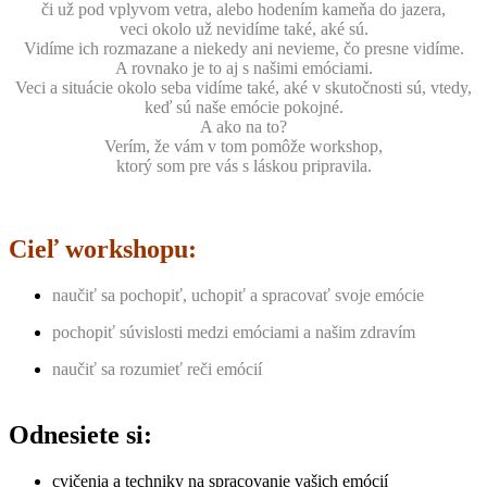
či už pod vplyvom vetra, alebo hodením kameňa do jazera,
veci okolo už nevidíme také, aké sú.
Vidíme ich rozmazane a niekedy ani nevieme, čo presne vidíme.
A rovnako je to aj s našimi emóciami.
Veci a situácie okolo seba vidíme také, aké v skutočnosti sú, vtedy,
keď sú naše emócie pokojné.
A ako na to?
Verím, že vám v tom pomôže workshop,
ktorý som pre vás s láskou pripravila.
Cieľ workshopu:
naučiť sa pochopiť, uchopiť a spracovať svoje emócie
pochopiť súvislosti medzi emóciami a našim zdravím
naučiť sa rozumieť reči emócií
Odnesiete si:
cvičenia a techniky na spracovanie vašich emócií