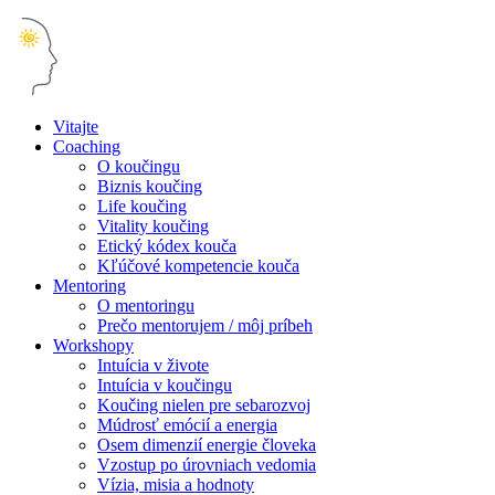
Vitajte
Coaching
O koučingu
Biznis koučing
Life koučing
Vitality koučing
Etický kódex kouča
Kľúčové kompetencie kouča
Mentoring
O mentoringu
Prečo mentorujem / môj príbeh
Workshopy
Intuícia v živote
Intuícia v koučingu
Koučing nielen pre sebarozvoj
Múdrosť emócií a energia
Osem dimenzií energie človeka
Vzostup po úrovniach vedomia
Vízia, misia a hodnoty