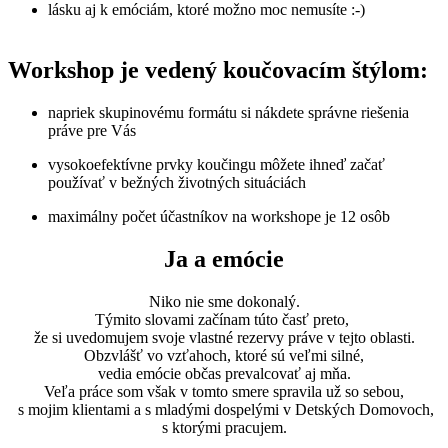
lásku aj k emóciám, ktoré možno moc nemusíte :-)
Workshop je vedený koučovacím štýlom:
napriek skupinovému formátu si nákdete správne riešenia
práve pre Vás
vysokoefektívne prvky koučingu môžete ihneď začať
používať v bežných životných situáciách
maximálny počet účastníkov na workshope je 12 osôb
Ja a emócie
Niko nie sme dokonalý.
Týmito slovami začínam túto časť preto,
že si uvedomujem svoje vlastné rezervy práve v tejto oblasti.
Obzvlášť vo vzťahoch, ktoré sú veľmi silné,
vedia emócie občas prevalcovať aj mňa.
Veľa práce som však v tomto smere spravila už so sebou,
s mojim klientami a s mladými dospelými v Detských Domovoch,
s ktorými pracujem.