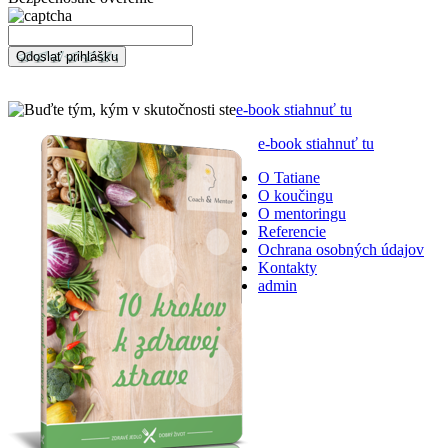
Odoslať prihlášku
e-book stiahnuť tu
e-book stiahnuť tu
O Tatiane
O koučingu
O mentoringu
Referencie
Ochrana osobných údajov
Kontakty
admin