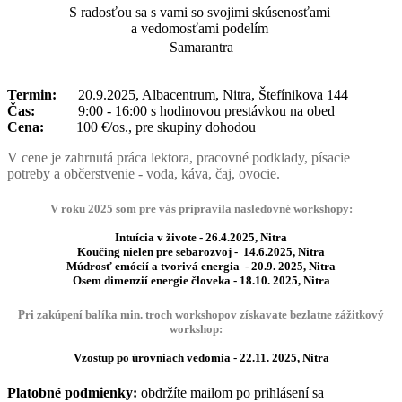
S radosťou sa s vami so svojimi skúsenosťami
a vedomosťami podelím
Samarantra
Termin:
20.9.2025, Albacentrum, Nitra, Štefínikova 144
Čas:
9:00 - 16:00 s hodinovou prestávkou na obed
Cena:
100 €/os., pre skupiny dohodou
V cene je zahrnutá práca lektora, pracovné podklady, písacie
potreby a občerstvenie - voda, káva, čaj, ovocie.
V roku 2025 som pre vás pripravila nasledovné workshopy:
Intuícia v živote - 26.4.2025, Nitra
Koučing nielen pre sebarozvoj - 14.6.2025, Nitra
Múdrosť emócií a tvorivá energia - 20.9. 2025, Nitra
Osem dimenzií energie človeka - 18.10. 2025, Nitra
Pri zakúpení balíka min. troch workshopov získavate bezlatne zážitkový
workshop:
Vzostup po úrovniach vedomia - 22.11. 2025, Nitra
Platobné podmienky:
obdržíte mailom po prihlásení sa