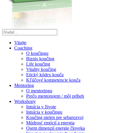
Vitajte
Coaching
O koučingu
Biznis koučing
Life koučing
Vitality koučing
Etický kódex kouča
Kľúčové kompetencie kouča
Mentoring
O mentoringu
Prečo mentorujem / môj príbeh
Workshopy
Intuícia v živote
Intuícia v koučingu
Koučing nielen pre sebarozvoj
Múdrosť emócií a energia
Osem dimenzií energie človeka